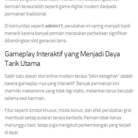
bermain terasa lebih seperti game digital modern daripada
permainan tradisional.
Di komunitas seperti
admin77
, perubahan ini sering menjadi topik
menarik karena banyak pemain merasakan perbedaan signifikan
dibandingkan slot generasi lama.
Gameplay Interaktif yang Menjadi Daya
Tarik Utama
Salah satu alasan slot online modern terasa “bikin ketagihan” adalah
karena gameplay-nya yang interaktif. Banyak permainan kini
memiliki mekanisme yang tidak lagi statis, melainkan terus berubah
selama sesi bermain.
Fitur seperti simbol khusus, mode bonus, dan efek perubahan grid
membuat setiap putaran terasa berbeda. Pemain tidak hanya
menunggu hasil, tetapi juga mengikuti perkembangan yang terjadi
di layar.