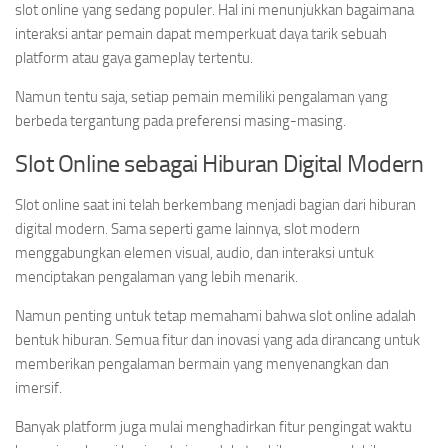
slot online yang sedang populer. Hal ini menunjukkan bagaimana
interaksi antar pemain dapat memperkuat daya tarik sebuah
platform atau gaya gameplay tertentu.
Namun tentu saja, setiap pemain memiliki pengalaman yang
berbeda tergantung pada preferensi masing-masing.
Slot Online sebagai Hiburan Digital Modern
Slot online saat ini telah berkembang menjadi bagian dari hiburan
digital modern. Sama seperti game lainnya, slot modern
menggabungkan elemen visual, audio, dan interaksi untuk
menciptakan pengalaman yang lebih menarik.
Namun penting untuk tetap memahami bahwa slot online adalah
bentuk hiburan. Semua fitur dan inovasi yang ada dirancang untuk
memberikan pengalaman bermain yang menyenangkan dan
imersif.
Banyak platform juga mulai menghadirkan fitur pengingat waktu