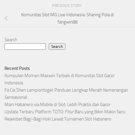
PREVIOUS STORY
Komunitas Slot MG Live Indonesia: Sharing Pola di
fangwin88
Search
Search
Recent Posts
Kumpulan Momen Maxwin Terbaik di Komunitas Slot Gacor
Indonesia
Fa Cai Shen Lampiontogel: Panduan Lengkap Meraih Kemenangan
Sensasional
Main Habanero via Mobile di Slot: Lebih Praktis dan Gacor
Update Terbaru Platform TOTO: Fitur Baru yang Bikin Makin Seru
Rejekibet Bagi-Bagi Hoki Lewat Turnamen Slot Habanero