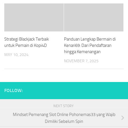
Strategi Blackjack Terbaik
Panduan Lengkap Bermain di
untuk Pemain di Kopi4D
Kenari69: Dari Pendaftaran
hingga Kemenangan
MAY 10, 2024
NOVEMBER 7, 2025
FOLLOW:
NEXT STORY
Mindset Pemenang Slot Online Pohonemas33 yang Wajib
Dimiliki Sebelum Spin