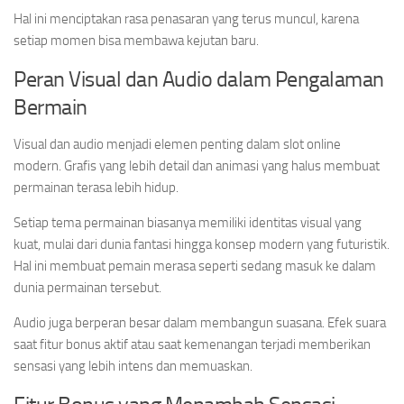
Hal ini menciptakan rasa penasaran yang terus muncul, karena
setiap momen bisa membawa kejutan baru.
Peran Visual dan Audio dalam Pengalaman
Bermain
Visual dan audio menjadi elemen penting dalam slot online
modern. Grafis yang lebih detail dan animasi yang halus membuat
permainan terasa lebih hidup.
Setiap tema permainan biasanya memiliki identitas visual yang
kuat, mulai dari dunia fantasi hingga konsep modern yang futuristik.
Hal ini membuat pemain merasa seperti sedang masuk ke dalam
dunia permainan tersebut.
Audio juga berperan besar dalam membangun suasana. Efek suara
saat fitur bonus aktif atau saat kemenangan terjadi memberikan
sensasi yang lebih intens dan memuaskan.