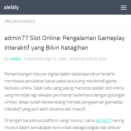
alebily
Skip to content
UNCATEGORIZED
admin77 Slot Online: Pengalaman Gameplay
Interaktif yang Bikin Ketagihan
BY
ADMIN
· PUBLISHED
JUNE 12, 2026
· UPDATED
JUNE 8, 2026
Perkembangan hiburan digital dalam beberapa tahun terakhir
membawa perubahan besar pada cara orang menikmati game
berbasis online. Salah satu yang paling menonjol adalah slot online,
yang kini tidak lagi sekadar permainan sederhana dengan gulungan
simbol, tetapi sudah berkembang menjadi pengalaman gameplay
interaktif yang jauh lebih dinamis dan imersif.
Di tengah banyaknya platform yang muncul, nama
admin77
sering
muncul dalam percakapan komunitas sebagai bagian dari diskusi