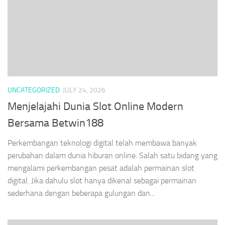
UNCATEGORIZED
JULY 24, 2026
Menjelajahi Dunia Slot Online Modern
Bersama Betwin188
Perkembangan teknologi digital telah membawa banyak
perubahan dalam dunia hiburan online. Salah satu bidang yang
mengalami perkembangan pesat adalah permainan slot
digital. Jika dahulu slot hanya dikenal sebagai permainan
sederhana dengan beberapa gulungan dan...