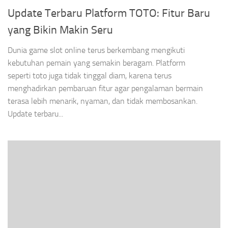
Update Terbaru Platform TOTO: Fitur Baru
yang Bikin Makin Seru
Dunia game slot online terus berkembang mengikuti
kebutuhan pemain yang semakin beragam. Platform
seperti toto juga tidak tinggal diam, karena terus
menghadirkan pembaruan fitur agar pengalaman bermain
terasa lebih menarik, nyaman, dan tidak membosankan.
Update terbaru...