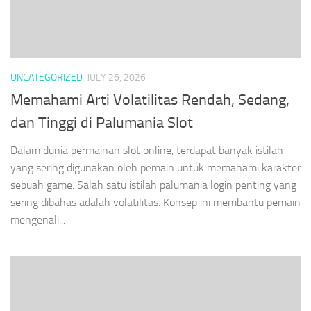
UNCATEGORIZED
JULY 26, 2026
Memahami Arti Volatilitas Rendah, Sedang,
dan Tinggi di Palumania Slot
Dalam dunia permainan slot online, terdapat banyak istilah
yang sering digunakan oleh pemain untuk memahami karakter
sebuah game. Salah satu istilah palumania login penting yang
sering dibahas adalah volatilitas. Konsep ini membantu pemain
mengenali...