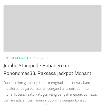
UNCATEGORIZED
JULY 20, 2026
Jumbo Stampede Habanero di
Pohonemas33: Raksasa Jackpot Menanti
Dunia online gambling terus menghadirkan inovasi baru
melalui berbagai permainan dengan tema unik dan fitur
menarik. Salah satu kategori yang banyak menarik perhatian
pemain adalah permainan slot online dengan konsep