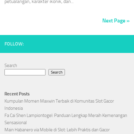
petualangan, karakter ikonik, dan...
Next Page »
FOLLOW:
Search
Search
Recent Posts
Kumpulan Momen Maxwin Terbaik di Komunitas Slot Gacor
Indonesia
Fa Cai Shen Lampiontogel: Panduan Lengkap Meraih Kemenangan
Sensasional
Main Habanero via Mobile di Slot: Lebih Praktis dan Gacor