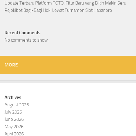
Update Terbaru Platform TOTO: Fitur Baru yang Bikin Makin Seru
Rejekibet Bagi-Bagi Hoki Lewat Turnamen Slot Habanero
Recent Comments
No comments to show.
MORE
Archives
August 2026
July 2026
June 2026
May 2026
April 2026