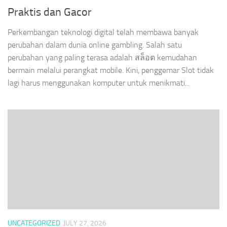
Praktis dan Gacor
Perkembangan teknologi digital telah membawa banyak
perubahan dalam dunia online gambling. Salah satu
perubahan yang paling terasa adalah สล็อต kemudahan
bermain melalui perangkat mobile. Kini, penggemar Slot tidak
lagi harus menggunakan komputer untuk menikmati...
UNCATEGORIZED
JULY 27, 2026