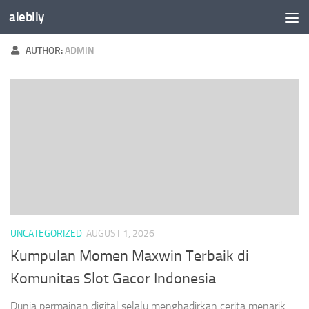
alebily
Skip to content
AUTHOR:
ADMIN
UNCATEGORIZED
AUGUST 1, 2026
Kumpulan Momen Maxwin Terbaik di
Komunitas Slot Gacor Indonesia
Dunia permainan digital selalu menghadirkan cerita menarik