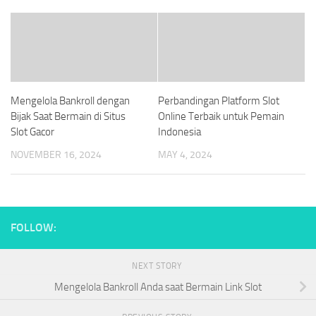
Mengelola Bankroll dengan
Perbandingan Platform Slot
Bijak Saat Bermain di Situs
Online Terbaik untuk Pemain
Slot Gacor
Indonesia
NOVEMBER 16, 2024
MAY 4, 2024
FOLLOW:
NEXT STORY
Mengelola Bankroll Anda saat Bermain Link Slot