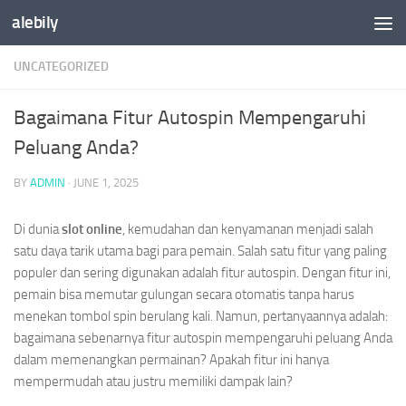
alebily
Skip to content
UNCATEGORIZED
Bagaimana Fitur Autospin Mempengaruhi
Peluang Anda?
BY
ADMIN
·
JUNE 1, 2025
Di dunia
slot online
, kemudahan dan kenyamanan menjadi salah
satu daya tarik utama bagi para pemain. Salah satu fitur yang paling
populer dan sering digunakan adalah fitur autospin. Dengan fitur ini,
pemain bisa memutar gulungan secara otomatis tanpa harus
menekan tombol spin berulang kali. Namun, pertanyaannya adalah:
bagaimana sebenarnya fitur autospin mempengaruhi peluang Anda
dalam memenangkan permainan? Apakah fitur ini hanya
mempermudah atau justru memiliki dampak lain?