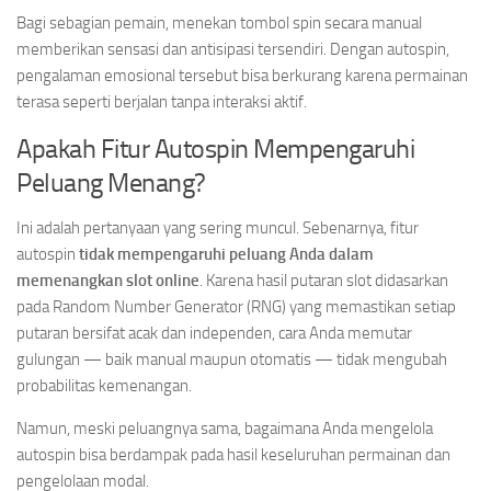
Bagi sebagian pemain, menekan tombol spin secara manual
memberikan sensasi dan antisipasi tersendiri. Dengan autospin,
pengalaman emosional tersebut bisa berkurang karena permainan
terasa seperti berjalan tanpa interaksi aktif.
Apakah Fitur Autospin Mempengaruhi
Peluang Menang?
Ini adalah pertanyaan yang sering muncul. Sebenarnya, fitur
autospin
tidak mempengaruhi peluang Anda dalam
memenangkan slot online
. Karena hasil putaran slot didasarkan
pada Random Number Generator (RNG) yang memastikan setiap
putaran bersifat acak dan independen, cara Anda memutar
gulungan — baik manual maupun otomatis — tidak mengubah
probabilitas kemenangan.
Namun, meski peluangnya sama, bagaimana Anda mengelola
autospin bisa berdampak pada hasil keseluruhan permainan dan
pengelolaan modal.