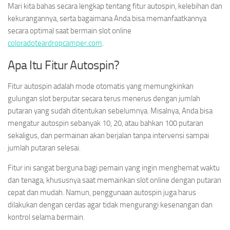
Mari kita bahas secara lengkap tentang fitur autospin, kelebihan dan
kekurangannya, serta bagaimana Anda bisa memanfaatkannya
secara optimal saat bermain slot online
coloradoteardropcamper.com
.
Apa Itu Fitur Autospin?
Fitur autospin adalah mode otomatis yang memungkinkan
gulungan slot berputar secara terus menerus dengan jumlah
putaran yang sudah ditentukan sebelumnya. Misalnya, Anda bisa
mengatur autospin sebanyak 10, 20, atau bahkan 100 putaran
sekaligus, dan permainan akan berjalan tanpa intervensi sampai
jumlah putaran selesai.
Fitur ini sangat berguna bagi pemain yang ingin menghemat waktu
dan tenaga, khususnya saat memainkan slot online dengan putaran
cepat dan mudah. Namun, penggunaan autospin juga harus
dilakukan dengan cerdas agar tidak mengurangi kesenangan dan
kontrol selama bermain.