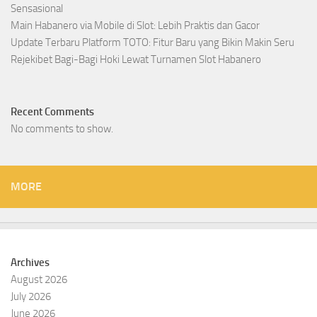
Sensasional
Main Habanero via Mobile di Slot: Lebih Praktis dan Gacor
Update Terbaru Platform TOTO: Fitur Baru yang Bikin Makin Seru
Rejekibet Bagi-Bagi Hoki Lewat Turnamen Slot Habanero
Recent Comments
No comments to show.
MORE
Archives
August 2026
July 2026
June 2026