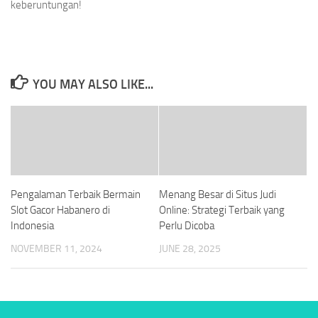
keberuntungan!
YOU MAY ALSO LIKE...
Pengalaman Terbaik Bermain
Menang Besar di Situs Judi
Slot Gacor Habanero di
Online: Strategi Terbaik yang
Indonesia
Perlu Dicoba
NOVEMBER 11, 2024
JUNE 28, 2025