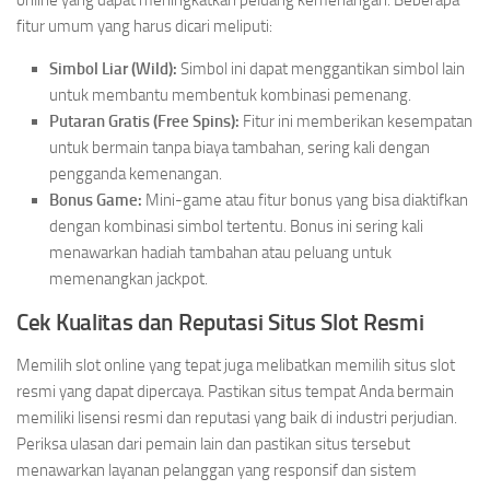
online yang dapat meningkatkan peluang kemenangan. Beberapa
fitur umum yang harus dicari meliputi:
Simbol Liar (Wild):
Simbol ini dapat menggantikan simbol lain
untuk membantu membentuk kombinasi pemenang.
Putaran Gratis (Free Spins):
Fitur ini memberikan kesempatan
untuk bermain tanpa biaya tambahan, sering kali dengan
pengganda kemenangan.
Bonus Game:
Mini-game atau fitur bonus yang bisa diaktifkan
dengan kombinasi simbol tertentu. Bonus ini sering kali
menawarkan hadiah tambahan atau peluang untuk
memenangkan jackpot.
Cek Kualitas dan Reputasi Situs Slot Resmi
Memilih slot online yang tepat juga melibatkan memilih situs slot
resmi yang dapat dipercaya. Pastikan situs tempat Anda bermain
memiliki lisensi resmi dan reputasi yang baik di industri perjudian.
Periksa ulasan dari pemain lain dan pastikan situs tersebut
menawarkan layanan pelanggan yang responsif dan sistem