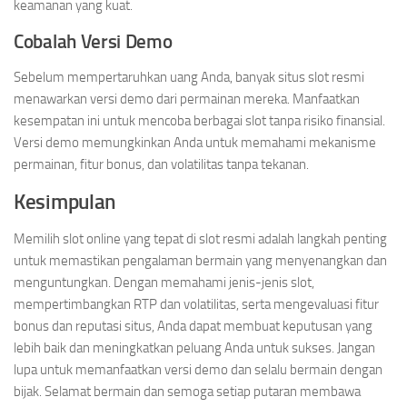
keamanan yang kuat.
Cobalah Versi Demo
Sebelum mempertaruhkan uang Anda, banyak situs slot resmi
menawarkan versi demo dari permainan mereka. Manfaatkan
kesempatan ini untuk mencoba berbagai slot tanpa risiko finansial.
Versi demo memungkinkan Anda untuk memahami mekanisme
permainan, fitur bonus, dan volatilitas tanpa tekanan.
Kesimpulan
Memilih slot online yang tepat di slot resmi adalah langkah penting
untuk memastikan pengalaman bermain yang menyenangkan dan
menguntungkan. Dengan memahami jenis-jenis slot,
mempertimbangkan RTP dan volatilitas, serta mengevaluasi fitur
bonus dan reputasi situs, Anda dapat membuat keputusan yang
lebih baik dan meningkatkan peluang Anda untuk sukses. Jangan
lupa untuk memanfaatkan versi demo dan selalu bermain dengan
bijak. Selamat bermain dan semoga setiap putaran membawa