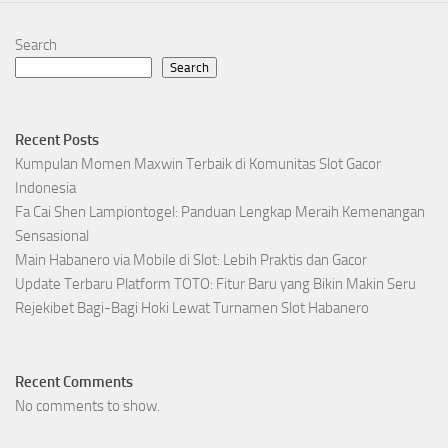
Search
Search
Recent Posts
Kumpulan Momen Maxwin Terbaik di Komunitas Slot Gacor
Indonesia
Fa Cai Shen Lampiontogel: Panduan Lengkap Meraih Kemenangan
Sensasional
Main Habanero via Mobile di Slot: Lebih Praktis dan Gacor
Update Terbaru Platform TOTO: Fitur Baru yang Bikin Makin Seru
Rejekibet Bagi-Bagi Hoki Lewat Turnamen Slot Habanero
Recent Comments
No comments to show.