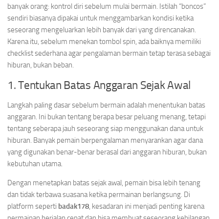
banyak orang: kontrol diri sebelum mulai bermain. Istilah “boncos”
sendiri biasanya dipakai untuk menggambarkan kondisi ketika
seseorang mengeluarkan lebih banyak dari yang direncanakan.
Karena itu, sebelum menekan tombol spin, ada baiknya memiliki
checklist sederhana agar pengalaman bermain tetap terasa sebagai
hiburan, bukan beban.
1. Tentukan Batas Anggaran Sejak Awal
Langkah paling dasar sebelum bermain adalah menentukan batas
anggaran. Ini bukan tentang berapa besar peluang menang, tetapi
tentang seberapa jauh seseorang siap menggunakan dana untuk
hiburan. Banyak pemain berpengalaman menyarankan agar dana
yang digunakan benar-benar berasal dari anggaran hiburan, bukan
kebutuhan utama.
Dengan menetapkan batas sejak awal, pemain bisa lebih tenang
dan tidak terbawa suasana ketika permainan berlangsung. Di
platform seperti
badak178
, kesadaran ini menjadi penting karena
permainan berjalan cepat dan bisa membuat seseorang kehilangan