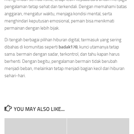
pengalaman tetap sehat dan terkendali. Dengan memahami batas
anggaran, mengatur waktu, menjaga kondisi mental, serta
menghindari keputusan emosional, pemain bisa menikmati
permainan dengan lebih bijak.
Di tengah berbagai pilihan hiburan digital, termasuk yang sering
dibahas di komunitas seperti
badak178
, kunci utamanya tetap
sama: bermain dengan sadar, terkontrol, dan tahu kapan harus
berhenti. Dengan begitu, pengalaman bermain tidak berubah
menjadi beban, melainkan tetap menjadi bagian kecil dari hiburan
sehari-hari.
YOU MAY ALSO LIKE...