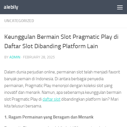
alebily
Skip to content
UNCATEGORIZED
Keunggulan Bermain Slot Pragmatic Play di
Daftar Slot Dibanding Platform Lain
BY
ADMIN
·
FEBRUARY 28, 2025
Dalam dunia perjudian online, permainan slot telah menjadi favorit
banyak pemain di Indonesia. Di antara berbagai penyedia
permainan, Pragmatic Play menonjol dengan koleksi slot yang
inovatif dan menarik. Namun, apa sebenarnya keunggulan bermain
slot Pragmatic Play di
daftar slot
dibandingkan platform lain? Mari
kita telusuri bersama.
1. Ragam Permainan yang Beragam dan Menarik