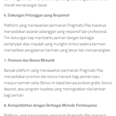
meraih kemenangan besar.
6. Dukungan Pelanggan yang Responsif
Platform yang menawarkan permainan Pragmatic Play biasanya
menyediakan layanan pelanggan yang responsif dan profesional.
Tim dukungan siap membantu pemain dengan berbagai
pertanyaan atau masalah yang mungkin timbul selama bermain,
memastikan pengalaman bermain yang lancar dan menyenangkan.
7. Promosi dan Bonus Menarik
Banyak platform yang menawarkan permainan Pragmatic Play
menyediakan promosi dan bonus menarik bagi pemain baru
maupun pemain setia. Bonus ini dapat berupa putaran gratis, bonus
deposit, atau program loyalitas yang meningkatkan nilai tambah
bagi pemain.
8. Kompatibilitas dengan Berbagai Metode Pembayaran
Platform yang menawarkan permainan Pragmatic Play biasanya