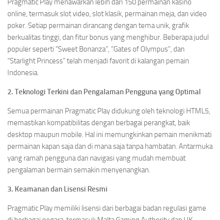
Pragmatic Play menawarkan lebih dari 150 permainan kasino
online, termasuk slot video, slot klasik, permainan meja, dan video
poker. Setiap permainan dirancang dengan tema unik, grafik
berkualitas tinggi, dan fitur bonus yang menghibur. Beberapa judul
populer seperti “Sweet Bonanza”, “Gates of Olympus”, dan
“Starlight Princess” telah menjadi favorit di kalangan pemain
Indonesia.
2. Teknologi Terkini dan Pengalaman Pengguna yang Optimal
Semua permainan Pragmatic Play didukung oleh teknologi HTML5,
memastikan kompatibilitas dengan berbagai perangkat, baik
desktop maupun mobile. Hal ini memungkinkan pemain menikmati
permainan kapan saja dan di mana saja tanpa hambatan. Antarmuka
yang ramah pengguna dan navigasi yang mudah membuat
pengalaman bermain semakin menyenangkan.
3. Keamanan dan Lisensi Resmi
Pragmatic Play memiliki lisensi dari berbagai badan regulasi game