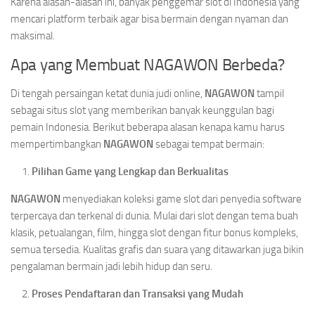
Karena alasan-alasan ini, banyak penggemar slot di Indonesia yang
mencari platform terbaik agar bisa bermain dengan nyaman dan
maksimal.
Apa yang Membuat NAGAWON Berbeda?
Di tengah persaingan ketat dunia judi online,
NAGAWON
tampil
sebagai situs slot yang memberikan banyak keunggulan bagi
pemain Indonesia. Berikut beberapa alasan kenapa kamu harus
mempertimbangkan
NAGAWON
sebagai tempat bermain:
Pilihan Game yang Lengkap dan Berkualitas
NAGAWON
menyediakan koleksi game slot dari penyedia software
terpercaya dan terkenal di dunia. Mulai dari slot dengan tema buah
klasik, petualangan, film, hingga slot dengan fitur bonus kompleks,
semua tersedia. Kualitas grafis dan suara yang ditawarkan juga bikin
pengalaman bermain jadi lebih hidup dan seru.
Proses Pendaftaran dan Transaksi yang Mudah