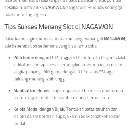
bisa bermain kapan saja tanpa hambatan. Bahkan untuk pemula
sekalipun, antarmuka
NAGAWON
sangat user-friendly sehingga
tidak membingungkan.
Tips Sukses Menang Slot di NAGAWON
Kalau kamu ingin memaksimalkan peluang menang di
NAGAWON
,
ada beberapa tips sederhana yang bisa kamu coba:
Pilih Game dengan RTP Tinggi:
RTP (Return to Player) adalah
indikator seberapa besar kemungkinan kemenangan dalam
jangka panjang. Pilih game dengan RTP di atas 95% agar
peluang menang lebih tinggi.
Manfaatkan Bonus:
Jangan lupa klaim bonus sambutan dan
promo reguler untuk menambah modal bermainmu.
Kelola Modal dengan Bijak:
Tentukan batas taruhan dan
disiplin dalam bermain supaya kamu tidak cepat kehabisan
modal.