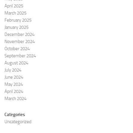
April 2025
March 2025
February 2025
January 2025
December 2024
November 2024
October 2024
September 2024
August 2024
July 2024
June 2024
May 2024
April 2024
March 2024
Categories
Uncategorized