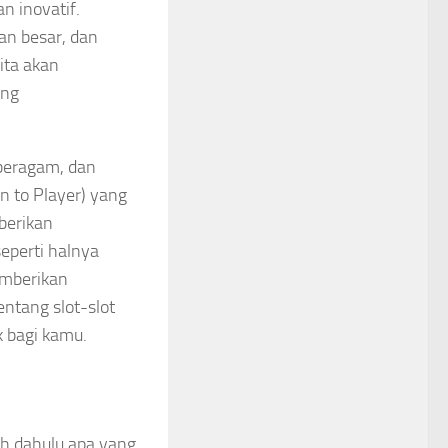
n inovatif.
an besar, dan
kita akan
ing
beragam, dan
 to Player) yang
berikan
eperti halnya
emberikan
entang slot-slot
 bagi kamu.
ih dahulu apa yang