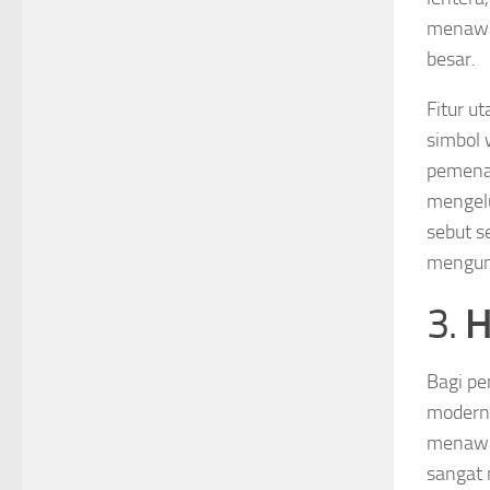
menawar
besar.
Fitur ut
simbol 
pemenan
mengelu
sebut s
mengun
3.
H
Bagi pe
modern
menawa
sangat 