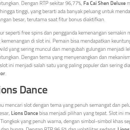
tungkan. Dengan RTP sekitar 96,77%,
Fa Cai Shen Deluxe
me
hingga tinggi, yang berarti ada banyak peluang untuk mend
gan besar, terutama saat fitur bonus diaktifkan.
itur seperti free spins dan pengganda kemenangan semakin
 kemenangan di slot ini. Pemain bisa mendapatkan keuntung
wild yang sering muncul dan mengubah gulungan menjadi le
tungkan. Dengan tema yang menyenangkan dan mekanism
, slot ini menjadi salah satu yang paling populer dan sering d
cor
.
ions Dance
mu mencari slot dengan tema yang penuh semangat dan pe
esar,
Lions Dance
bisa menjadi pilihan yang tepat. Slot ini
l Tiongkok yang penuh warna, dengan simbol-simbol khas sep
, dan bunga. Dengan RTP 96,5% dan volatilitas sedang,
Lions