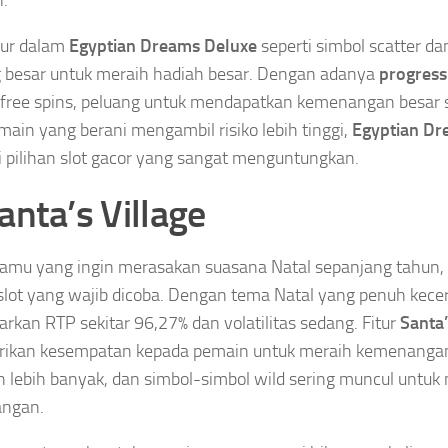
.
itur dalam
Egyptian Dreams Deluxe
seperti simbol scatter d
 besar untuk meraih hadiah besar. Dengan adanya
progress
free spins, peluang untuk mendapatkan kemenangan besar 
main yang berani mengambil risiko lebih tinggi,
Egyptian Dr
 pilihan slot gacor yang sangat menguntungkan.
anta’s Village
amu yang ingin merasakan suasana Natal sepanjang tahun,
slot yang wajib dicoba. Dengan tema Natal yang penuh keceri
kan RTP sekitar 96,27% dan volatilitas sedang. Fitur
Santa’
ikan kesempatan kepada pemain untuk meraih kemenangan
h lebih banyak, dan simbol-simbol wild sering muncul unt
ngan.