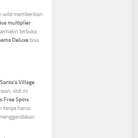
an wild memberikan
ive multiplier
semakin terbuka.
eams Deluxe
bisa
Santa’s Village
aan, slot ini
s Free Spins
 tanpa harus
uk menggandakan