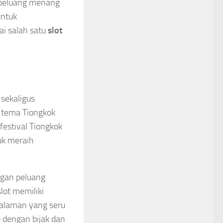
s peluang menang
untuk
i salah satu
slot
sekaligus
tema Tiongkok
estival Tiongkok
uk meraih
ngan peluang
lot memiliki
alaman yang seru
o dengan bijak dan