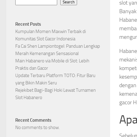
slot ya
Search
Banyak 
Habaner
Recent Posts
membah
Kumpulan Momen Maxwin Terbaik di
mengun
Komunitas Slot Gacor Indonesia
Fa Cai Shen Lampiontogel: Panduan Lengkap
Habaner
Meraih Kemenangan Sensasional
mekanis
Main Habanero via Mobile di Slot: Lebih
kompeti
Praktis dan Gacor
Update Terbaru Platform TOTO: Fitur Baru
kesempa
yang Bikin Makin Seru
dengan 
Rejekibet Bagi-Bagi Hoki Lewat Turnamen
kemenan
Slot Habanero
gacor H
Apa
Recent Comments
No comments to show.
Sebelum