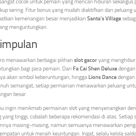
i sangat cocok untuk pemain yang mencari hiburan sekaligu
kup sering. Fitur bonus yang mudah diaktifkan dan peluang 
atkan kemenangan besar menjadikan
Santa’s Village
sebaga
ang menguntungkan.
impulan
ro menawarkan berbagai pilihan
slot gacor
yang menghibur 
ungkan bagi para pemain. Dari
Fa Cai Shen Deluxe
dengan 
ya akan simbol keberuntungan, hingga
Lions Dance
dengan f
enuh semangat, setiap permainan menawarkan peluang unt
ngan besar.
mu ingin menikmati permainan slot yang menyenangkan de
yang tinggi, cobalah beberapa rekomendasi di atas. Setiap s
annya masing-masing, namun semuanya menawarkan peng
empatan untuk meraih keuntungan. Ingat, selalu kelola sald