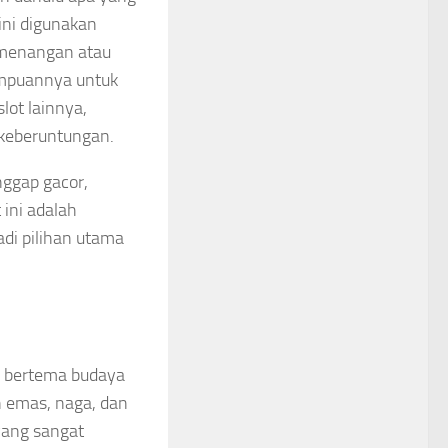
 ini digunakan
emenangan atau
mampuannya untuk
lot lainnya,
 keberuntungan.
nggap gacor,
 ini adalah
di pilihan utama
g bertema budaya
n emas, naga, dan
yang sangat