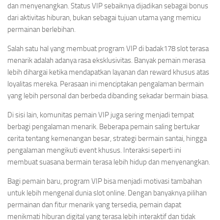
dan menyenangkan. Status VIP sebaiknya dijadikan sebagai bonus
dari aktivitas hiburan, bukan sebagai tujuan utama yang memicu
permainan berlebihan.
Salah satu hal yang membuat program VIP di badak178 slot terasa
menarik adalah adanya rasa eksklusivitas. Banyak pemain merasa
lebih dihargai ketika mendapatkan layanan dan reward khusus atas
loyalitas mereka. Perasaan ini menciptakan pengalaman bermain
yang lebih personal dan berbeda dibanding sekadar bermain biasa.
Di sisi lain, komunitas pemain VIP juga sering menjadi tempat
berbagi pengalaman menarik. Beberapa pemain saling bertukar
cerita tentang kemenangan besar, strategi bermain santai, hingga
pengalaman mengikuti event khusus. Interaksi seperti ini
membuat suasana bermain terasa lebih hidup dan menyenangkan.
Bagi pemain baru, program VIP bisa menjadi motivasi tambahan
untuk lebih mengenal dunia slot online. Dengan banyaknya pilihan
permainan dan fitur menarik yang tersedia, pemain dapat
menikmati hiburan digital yang terasa lebih interaktif dan tidak