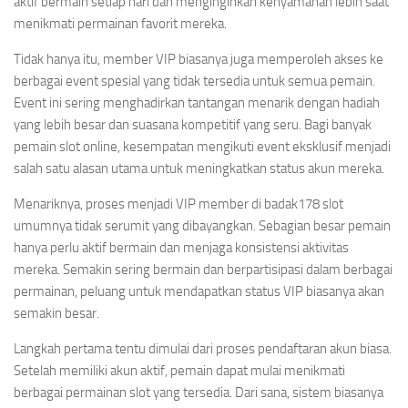
aktif bermain setiap hari dan menginginkan kenyamanan lebih saat
menikmati permainan favorit mereka.
Tidak hanya itu, member VIP biasanya juga memperoleh akses ke
berbagai event spesial yang tidak tersedia untuk semua pemain.
Event ini sering menghadirkan tantangan menarik dengan hadiah
yang lebih besar dan suasana kompetitif yang seru. Bagi banyak
pemain slot online, kesempatan mengikuti event eksklusif menjadi
salah satu alasan utama untuk meningkatkan status akun mereka.
Menariknya, proses menjadi VIP member di badak178 slot
umumnya tidak serumit yang dibayangkan. Sebagian besar pemain
hanya perlu aktif bermain dan menjaga konsistensi aktivitas
mereka. Semakin sering bermain dan berpartisipasi dalam berbagai
permainan, peluang untuk mendapatkan status VIP biasanya akan
semakin besar.
Langkah pertama tentu dimulai dari proses pendaftaran akun biasa.
Setelah memiliki akun aktif, pemain dapat mulai menikmati
berbagai permainan slot yang tersedia. Dari sana, sistem biasanya