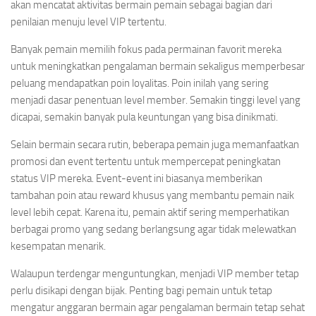
akan mencatat aktivitas bermain pemain sebagai bagian dari
penilaian menuju level VIP tertentu.
Banyak pemain memilih fokus pada permainan favorit mereka
untuk meningkatkan pengalaman bermain sekaligus memperbesar
peluang mendapatkan poin loyalitas. Poin inilah yang sering
menjadi dasar penentuan level member. Semakin tinggi level yang
dicapai, semakin banyak pula keuntungan yang bisa dinikmati.
Selain bermain secara rutin, beberapa pemain juga memanfaatkan
promosi dan event tertentu untuk mempercepat peningkatan
status VIP mereka. Event-event ini biasanya memberikan
tambahan poin atau reward khusus yang membantu pemain naik
level lebih cepat. Karena itu, pemain aktif sering memperhatikan
berbagai promo yang sedang berlangsung agar tidak melewatkan
kesempatan menarik.
Walaupun terdengar menguntungkan, menjadi VIP member tetap
perlu disikapi dengan bijak. Penting bagi pemain untuk tetap
mengatur anggaran bermain agar pengalaman bermain tetap sehat