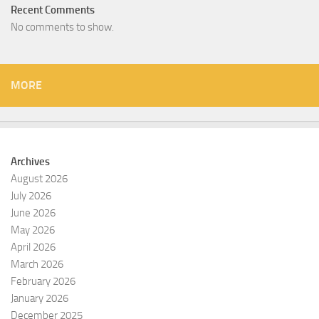
Recent Comments
No comments to show.
MORE
Archives
August 2026
July 2026
June 2026
May 2026
April 2026
March 2026
February 2026
January 2026
December 2025