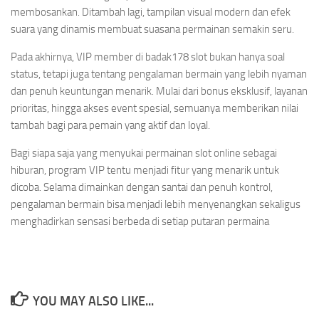
membosankan. Ditambah lagi, tampilan visual modern dan efek
suara yang dinamis membuat suasana permainan semakin seru.
Pada akhirnya, VIP member di badak178 slot bukan hanya soal
status, tetapi juga tentang pengalaman bermain yang lebih nyaman
dan penuh keuntungan menarik. Mulai dari bonus eksklusif, layanan
prioritas, hingga akses event spesial, semuanya memberikan nilai
tambah bagi para pemain yang aktif dan loyal.
Bagi siapa saja yang menyukai permainan slot online sebagai
hiburan, program VIP tentu menjadi fitur yang menarik untuk
dicoba. Selama dimainkan dengan santai dan penuh kontrol,
pengalaman bermain bisa menjadi lebih menyenangkan sekaligus
menghadirkan sensasi berbeda di setiap putaran permaina
YOU MAY ALSO LIKE...