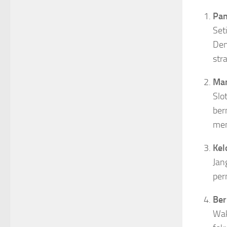
Pan
Set
Den
str
Man
Slo
ber
me
Kel
Jan
per
Ber
Wak