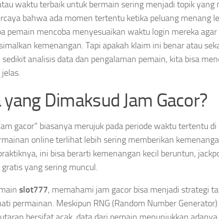
atau waktu terbaik untuk bermain sering menjadi topik yang
rcaya bahwa ada momen tertentu ketika peluang menang leb
a pemain mencoba menyesuaikan waktu login mereka agar 
malkan kemenangan. Tapi apakah klaim ini benar atau sek
sedikit analisis data dan pengalaman pemain, kita bisa m
 jelas.
 yang Dimaksud Jam Gacor?
 “jam gacor” biasanya merujuk pada periode waktu tertentu d
rmainan online terlihat lebih sering memberikan kemenanga
raktiknya, ini bisa berarti kemenangan kecil beruntun, jackpo
 gratis yang sering muncul.
emain
slot777
, memahami jam gacor bisa menjadi strategi 
ati permainan. Meskipun RNG (Random Number Generator)
putaran bersifat acak, data dari pemain menunjukkan adany