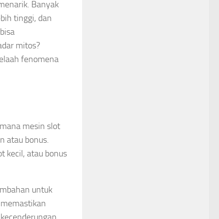
 menarik. Banyak
ih tinggi, dan
bisa
adar mitos?
enelaah fenomena
i mana mesin slot
n atau bonus.
t kecil, atau bonus
tambahan untuk
 memastikan
a kecenderungan