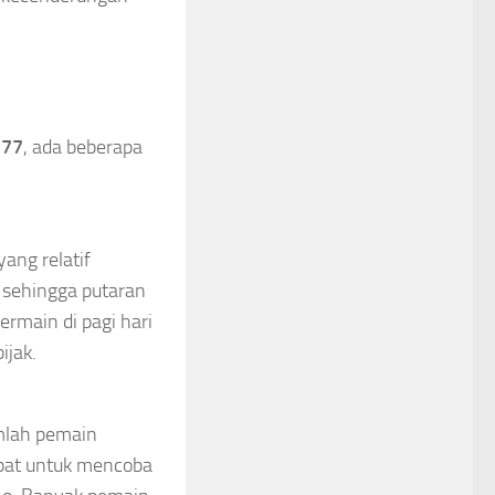
777
, ada beberapa
ang relatif
 sehingga putaran
bermain di pagi hari
ijak.
umlah pemain
epat untuk mencoba