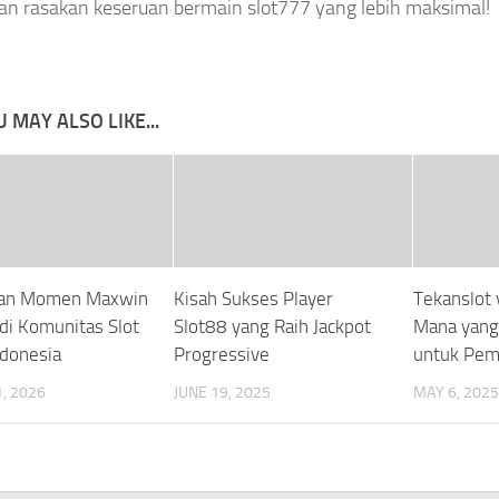
dan rasakan keseruan bermain slot777 yang lebih maksimal!
 MAY ALSO LIKE...
an Momen Maxwin
Kisah Sukses Player
Tekanslot 
 di Komunitas Slot
Slot88 yang Raih Jackpot
Mana yang
ndonesia
Progressive
untuk Pem
, 2026
JUNE 19, 2025
MAY 6, 2025