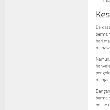
fok
Kes
Berdasa
bermain
hari me
menawar
Namun, 
hanyala
pengelo
menjad
Dengan
bermain
online 