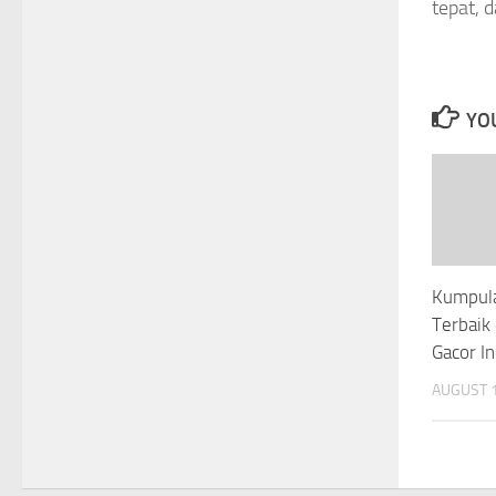
tepat, 
YOU
Kumpul
Terbaik
Gacor I
AUGUST 1