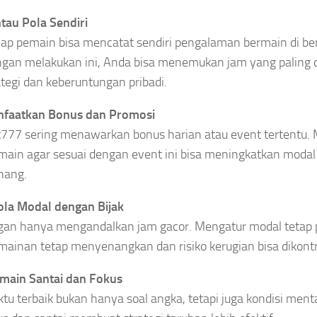
tau Pola Sendiri
iap pemain bisa mencatat sendiri pengalaman bermain di be
gan melakukan ini, Anda bisa menemukan jam yang paling 
ategi dan keberuntungan pribadi.
faatkan Bonus dan Promosi
t777 sering menawarkan bonus harian atau event tertentu.
main agar sesuai dengan event ini bisa meningkatkan modal
nang.
ola Modal dengan Bijak
gan hanya mengandalkan jam gacor. Mengatur modal tetap 
mainan tetap menyenangkan dan risiko kerugian bisa dikontr
main Santai dan Fokus
tu terbaik bukan hanya soal angka, tetapi juga kondisi ment