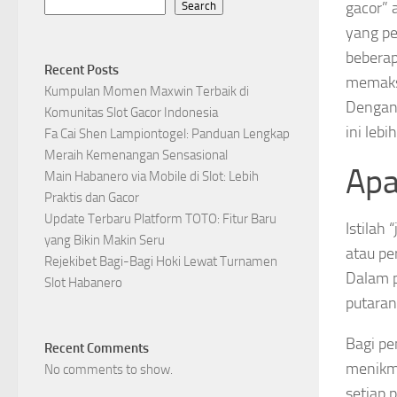
gacor” 
Search
yang pe
beberap
Recent Posts
memaksi
Kumpulan Momen Maxwin Terbaik di
Dengan 
Komunitas Slot Gacor Indonesia
ini lebih
Fa Cai Shen Lampiontogel: Panduan Lengkap
Meraih Kemenangan Sensasional
Apa
Main Habanero via Mobile di Slot: Lebih
Praktis dan Gacor
Update Terbaru Platform TOTO: Fitur Baru
Istilah
yang Bikin Makin Seru
atau pe
Rejekibet Bagi-Bagi Hoki Lewat Turnamen
Dalam p
Slot Habanero
putaran
Bagi p
Recent Comments
menikm
No comments to show.
setiap 