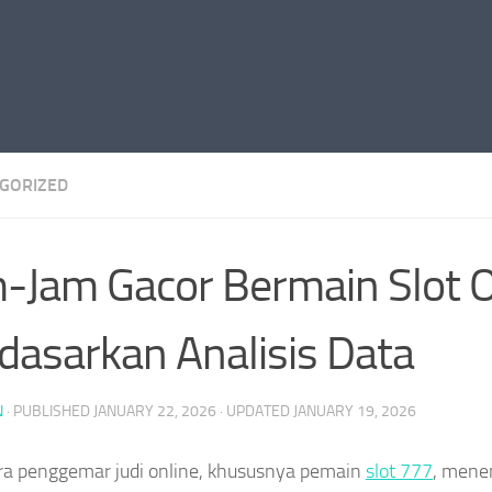
GORIZED
-Jam Gacor Bermain Slot O
dasarkan Analisis Data
N
· PUBLISHED
JANUARY 22, 2026
· UPDATED
JANUARY 19, 2026
ra penggemar judi online, khususnya pemain
slot 777
, mene