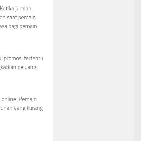
Ketika jumlah
men saat pemain
rasa bagi pemain
u promosi tertentu
gkatkan peluang
t online. Pemain
ruhan yang kurang