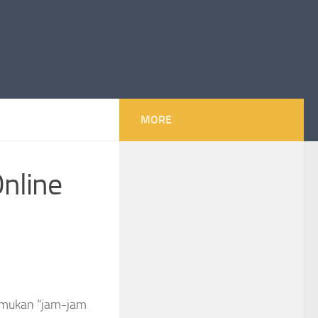
MORE
nline
mukan “jam-jam