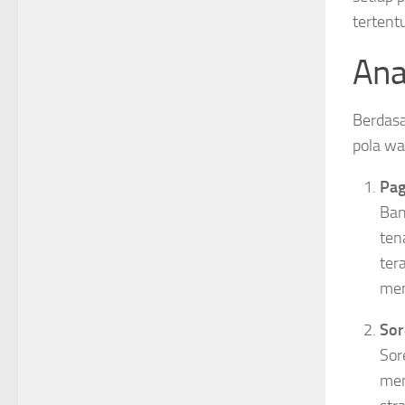
tertent
Ana
Berdas
pola wa
Pag
Ban
ten
ter
mem
Sor
Sor
men