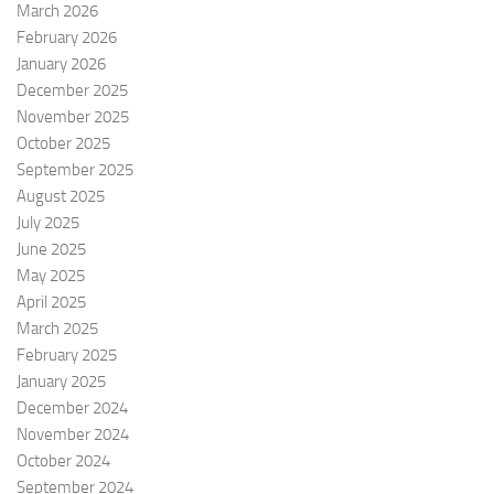
March 2026
February 2026
January 2026
December 2025
November 2025
October 2025
September 2025
August 2025
July 2025
June 2025
May 2025
April 2025
March 2025
February 2025
January 2025
December 2024
November 2024
October 2024
September 2024