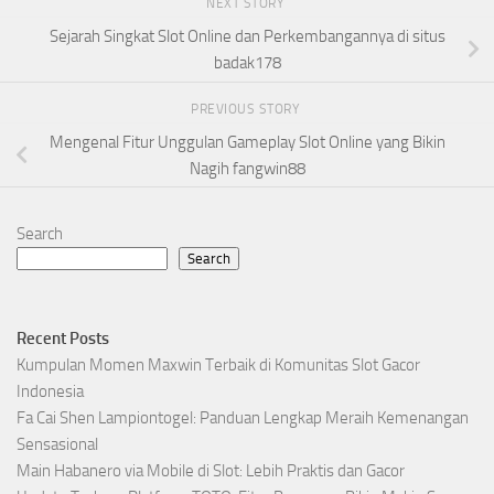
NEXT STORY
Sejarah Singkat Slot Online dan Perkembangannya di situs
badak178
PREVIOUS STORY
Mengenal Fitur Unggulan Gameplay Slot Online yang Bikin
Nagih fangwin88
Search
Search
Recent Posts
Kumpulan Momen Maxwin Terbaik di Komunitas Slot Gacor
Indonesia
Fa Cai Shen Lampiontogel: Panduan Lengkap Meraih Kemenangan
Sensasional
Main Habanero via Mobile di Slot: Lebih Praktis dan Gacor