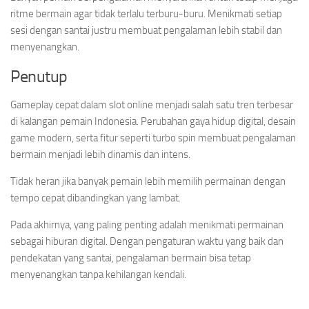
ritme bermain agar tidak terlalu terburu-buru. Menikmati setiap
sesi dengan santai justru membuat pengalaman lebih stabil dan
menyenangkan.
Penutup
Gameplay cepat dalam slot online menjadi salah satu tren terbesar
di kalangan pemain Indonesia. Perubahan gaya hidup digital, desain
game modern, serta fitur seperti turbo spin membuat pengalaman
bermain menjadi lebih dinamis dan intens.
Tidak heran jika banyak pemain lebih memilih permainan dengan
tempo cepat dibandingkan yang lambat.
Pada akhirnya, yang paling penting adalah menikmati permainan
sebagai hiburan digital. Dengan pengaturan waktu yang baik dan
pendekatan yang santai, pengalaman bermain bisa tetap
menyenangkan tanpa kehilangan kendali.