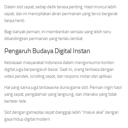
Dalam slot cepat, setiap detik terasa penting. Hasil muncul lebih
cepat, dan ini menciptakan aliran permainan yang terus bergerak
tanpa henti.
Bagi banyak pemain, ini memberikan sensasi yang lebih seru
dibandingkan permainan yang terlalu lambat.
Pengaruh Budaya Digital Instan
Kebiasaan masyarakat Indonesia dalam mengonsumsi konten
digital juga berpengaruh besar. Saat ini, orang terbiasa dengan
video pendek, scrolling cepat, dan respons instan dari aplikasi.
Hal yang sama juga terbawa ke dunia game slot. Pemain ingin hasil
yang cepat, pengalaman yang langsung, dan interaksi yang tidak
bertele-tele.
Slot dengan gameplay cepat dianggap lebih “masuk akal” dengan
gaya hidup digital modern.