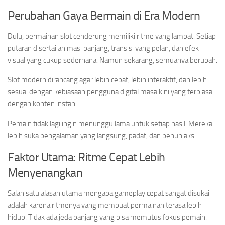
Perubahan Gaya Bermain di Era Modern
Dulu, permainan slot cenderung memiliki ritme yang lambat. Setiap
putaran disertai animasi panjang, transisi yang pelan, dan efek
visual yang cukup sederhana. Namun sekarang, semuanya berubah.
Slot modern dirancang agar lebih cepat, lebih interaktif, dan lebih
sesuai dengan kebiasaan pengguna digital masa kini yang terbiasa
dengan konten instan.
Pemain tidak lagi ingin menunggu lama untuk setiap hasil. Mereka
lebih suka pengalaman yang langsung, padat, dan penuh aksi.
Faktor Utama: Ritme Cepat Lebih
Menyenangkan
Salah satu alasan utama mengapa gameplay cepat sangat disukai
adalah karena ritmenya yang membuat permainan terasa lebih
hidup. Tidak ada jeda panjang yang bisa memutus fokus pemain.