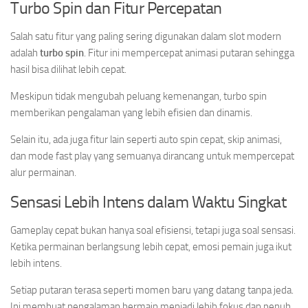
Turbo Spin dan Fitur Percepatan
Salah satu fitur yang paling sering digunakan dalam slot modern
adalah
turbo spin
. Fitur ini mempercepat animasi putaran sehingga
hasil bisa dilihat lebih cepat.
Meskipun tidak mengubah peluang kemenangan, turbo spin
memberikan pengalaman yang lebih efisien dan dinamis.
Selain itu, ada juga fitur lain seperti auto spin cepat, skip animasi,
dan mode fast play yang semuanya dirancang untuk mempercepat
alur permainan.
Sensasi Lebih Intens dalam Waktu Singkat
Gameplay cepat bukan hanya soal efisiensi, tetapi juga soal sensasi.
Ketika permainan berlangsung lebih cepat, emosi pemain juga ikut
lebih intens.
Setiap putaran terasa seperti momen baru yang datang tanpa jeda.
Ini membuat pengalaman bermain menjadi lebih fokus dan penuh