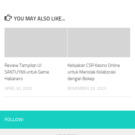
YOU MAY ALSO LIKE...
Review Tampilan UI
Kebijakan CSR Kasino Online
SANTUY69 untuk Game
untuk Menolak Kolaborasi
Habanero
dengan Bokep
APRIL 30, 2025
NOVEMBER 20, 2025
FOLLOW: