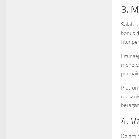
3. M
Salah s
bonus d
fitur p
Fitur s
menekan
permain
Platfor
mekanis
beraga
4. V
Dalam d