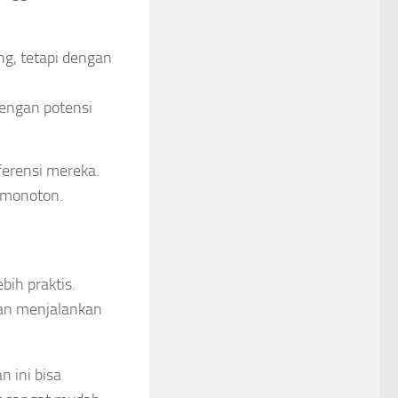
ng, tetapi dengan
dengan potensi
ferensi mereka.
k monoton.
bih praktis.
kan menjalankan
n ini bisa