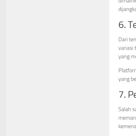
dimaink
dijangk
6. 
Dari te
variasi
yang me
Platfor
yang be
7. P
Salah s
memang 
kemenan