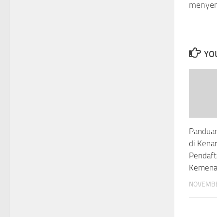
menyen
YOU
Panduan
di Kenar
Pendaft
Kemena
NOVEMBE