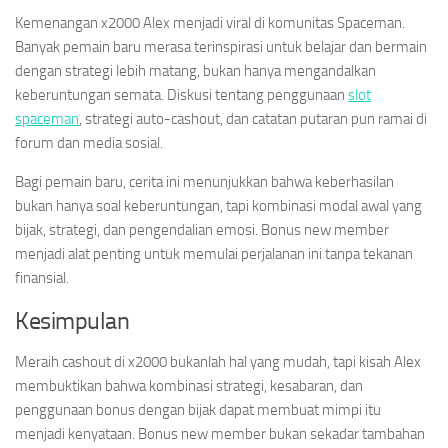
Kemenangan x2000 Alex menjadi viral di komunitas Spaceman.
Banyak pemain baru merasa terinspirasi untuk belajar dan bermain
dengan strategi lebih matang, bukan hanya mengandalkan
keberuntungan semata. Diskusi tentang penggunaan
slot
spaceman
, strategi auto-cashout, dan catatan putaran pun ramai di
forum dan media sosial.
Bagi pemain baru, cerita ini menunjukkan bahwa keberhasilan
bukan hanya soal keberuntungan, tapi kombinasi modal awal yang
bijak, strategi, dan pengendalian emosi. Bonus new member
menjadi alat penting untuk memulai perjalanan ini tanpa tekanan
finansial.
Kesimpulan
Meraih cashout di x2000 bukanlah hal yang mudah, tapi kisah Alex
membuktikan bahwa kombinasi strategi, kesabaran, dan
penggunaan bonus dengan bijak dapat membuat mimpi itu
menjadi kenyataan. Bonus new member bukan sekadar tambahan