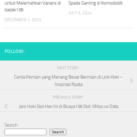
untuk Melemahkan Varians di
Spade Gaming di Komodo69
badak138
JULY 5, 2024
DECEMBER 1, 2025
FOLLOW:
NEXT STORY
Cerita Pemain yang Menang Besar Bermain di Link Hoki –
Inspirasi Nyata
PREVIOUS STORY
Jam Hoki Slot Hari Ini di Buaya138 Slot: Mitos vs Data
Search
Search