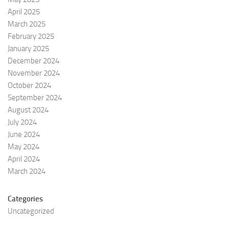
April 2025
March 2025
February 2025
January 2025
December 2024
November 2024
October 2024
September 2024
August 2024
July 2024
June 2024
May 2024
April 2024
March 2024
Categories
Uncategorized