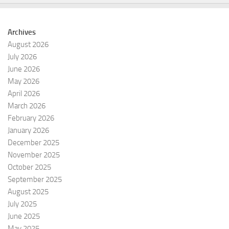
Archives
August 2026
July 2026
June 2026
May 2026
April 2026
March 2026
February 2026
January 2026
December 2025
November 2025
October 2025
September 2025
August 2025
July 2025
June 2025
May 2025