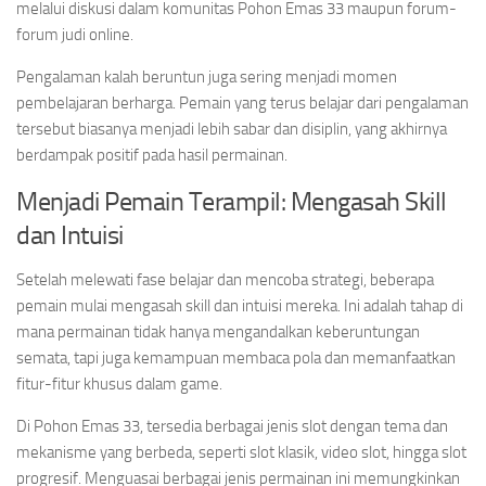
melalui diskusi dalam komunitas Pohon Emas 33 maupun forum-
forum judi online.
Pengalaman kalah beruntun juga sering menjadi momen
pembelajaran berharga. Pemain yang terus belajar dari pengalaman
tersebut biasanya menjadi lebih sabar dan disiplin, yang akhirnya
berdampak positif pada hasil permainan.
Menjadi Pemain Terampil: Mengasah Skill
dan Intuisi
Setelah melewati fase belajar dan mencoba strategi, beberapa
pemain mulai mengasah skill dan intuisi mereka. Ini adalah tahap di
mana permainan tidak hanya mengandalkan keberuntungan
semata, tapi juga kemampuan membaca pola dan memanfaatkan
fitur-fitur khusus dalam game.
Di Pohon Emas 33, tersedia berbagai jenis slot dengan tema dan
mekanisme yang berbeda, seperti slot klasik, video slot, hingga slot
progresif. Menguasai berbagai jenis permainan ini memungkinkan