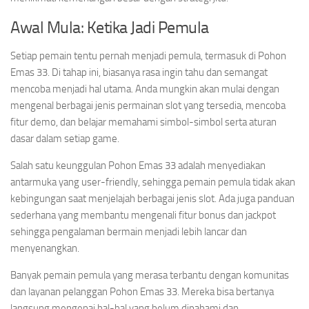
Awal Mula: Ketika Jadi Pemula
Setiap pemain tentu pernah menjadi pemula, termasuk di Pohon
Emas 33. Di tahap ini, biasanya rasa ingin tahu dan semangat
mencoba menjadi hal utama. Anda mungkin akan mulai dengan
mengenal berbagai jenis permainan slot yang tersedia, mencoba
fitur demo, dan belajar memahami simbol-simbol serta aturan
dasar dalam setiap game.
Salah satu keunggulan Pohon Emas 33 adalah menyediakan
antarmuka yang user-friendly, sehingga pemain pemula tidak akan
kebingungan saat menjelajah berbagai jenis slot. Ada juga panduan
sederhana yang membantu mengenali fitur bonus dan jackpot
sehingga pengalaman bermain menjadi lebih lancar dan
menyenangkan.
Banyak pemain pemula yang merasa terbantu dengan komunitas
dan layanan pelanggan Pohon Emas 33. Mereka bisa bertanya
langsung mengenai hal-hal yang belum dipahami dan