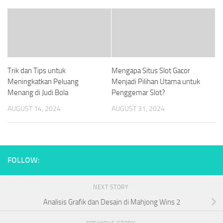
Trik dan Tips untuk
Mengapa Situs Slot Gacor
Meningkatkan Peluang
Menjadi Pilihan Utama untuk
Menang di Judi Bola
Penggemar Slot?
AUGUST 14, 2024
AUGUST 31, 2024
FOLLOW:
NEXT STORY
Analisis Grafik dan Desain di Mahjong Wins 2