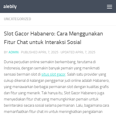
alebily
Skip to content
UNCATEGORIZED
Slot Gacor Habanero: Cara Menggunakan
Fitur Chat untuk Interaksi Sosial
BY
ADMIN
· PUBLISHED
APRIL 7, 2025
· UPDATED
APRIL 7, 2025
Dunia perjudian online semakin berkembang, terutama di
Indonesia, dengan semakin banyak pemain yang menikmati
sensasi bermain slot di
situs slot gacor
. Salah satu provider yang
cukup dikenal di kalangan penggemar judi online adalah Habanero,
yang menawarkan berbagai permainan slot dengan kualitas grafis
dan fitur yang menarik. Tak hanya itu, Slot Gacor Habanero juga
menyediakan fitur chat yang memungkinkan pemain untuk
berinteraksi secara sosial selama permainan. Lalu, bagaimana cara
memanfaatkan fitur chat ini untuk meningkatkan pengalaman