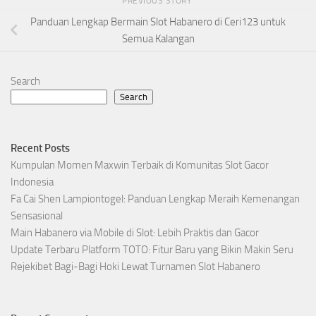
PREVIOUS STORY
Panduan Lengkap Bermain Slot Habanero di Ceri123 untuk
Semua Kalangan
Search
Search
Recent Posts
Kumpulan Momen Maxwin Terbaik di Komunitas Slot Gacor
Indonesia
Fa Cai Shen Lampiontogel: Panduan Lengkap Meraih Kemenangan
Sensasional
Main Habanero via Mobile di Slot: Lebih Praktis dan Gacor
Update Terbaru Platform TOTO: Fitur Baru yang Bikin Makin Seru
Rejekibet Bagi-Bagi Hoki Lewat Turnamen Slot Habanero