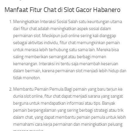
Manfaat Fitur Chat di Slot Gacor Habanero
Meningkatkan Interaksi Sosial Salah satu keuntungan utama
dari fitur chat adalah meningkatkan aspek sosial dalam
permainan slot. Meskipun judi online sering kali dianggap
sebagai aktivitas individu, fitur chat memungkinkan pemain
untuk merasa lebih terhubung satu sama lain. Mereka bisa
saling memberikan semangat atau berbagi momen
kemenangan. Interaksi ini tentu saja menambah keseruan
dalam bermain, karena permainan slot menjadi lebih hidup dan
tidak monoton.
Membantu Pemain Pemula Bagi pemain yang baru terjun ke
dunia slot online, fitur chat dapat menjadi sarana yang sangat
berguna untuk mendapatkan informasi atau tips. Banyak
pemain berpengalaman yang sering berbagi strategi atau trik
dalam chat, yang dapat membantu pemain pemula untuk lebih
memahami cara kerja permainan dan meningkatkan peluang