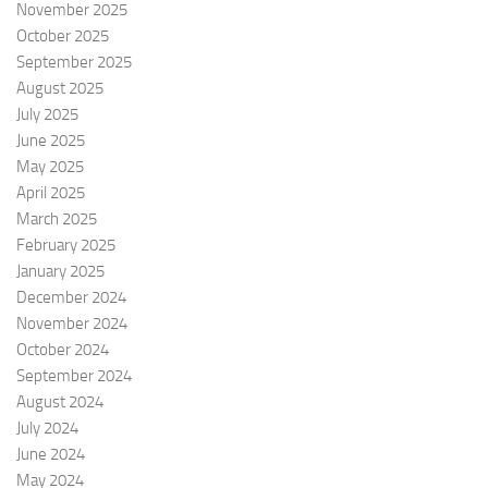
November 2025
October 2025
September 2025
August 2025
July 2025
June 2025
May 2025
April 2025
March 2025
February 2025
January 2025
December 2024
November 2024
October 2024
September 2024
August 2024
July 2024
June 2024
May 2024