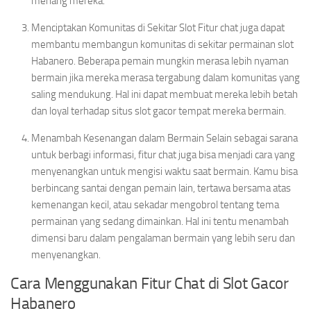
menang mereka.
Menciptakan Komunitas di Sekitar Slot Fitur chat juga dapat
membantu membangun komunitas di sekitar permainan slot
Habanero. Beberapa pemain mungkin merasa lebih nyaman
bermain jika mereka merasa tergabung dalam komunitas yang
saling mendukung. Hal ini dapat membuat mereka lebih betah
dan loyal terhadap situs slot gacor tempat mereka bermain.
Menambah Kesenangan dalam Bermain Selain sebagai sarana
untuk berbagi informasi, fitur chat juga bisa menjadi cara yang
menyenangkan untuk mengisi waktu saat bermain. Kamu bisa
berbincang santai dengan pemain lain, tertawa bersama atas
kemenangan kecil, atau sekadar mengobrol tentang tema
permainan yang sedang dimainkan. Hal ini tentu menambah
dimensi baru dalam pengalaman bermain yang lebih seru dan
menyenangkan.
Cara Menggunakan Fitur Chat di Slot Gacor
Habanero